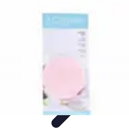
Maquillage Hybride
Choix des produits
Techniques et Astuces
Conseils et Astuces
Astuces
et Conseils
Conseils et astuces
Maquillage Hybride