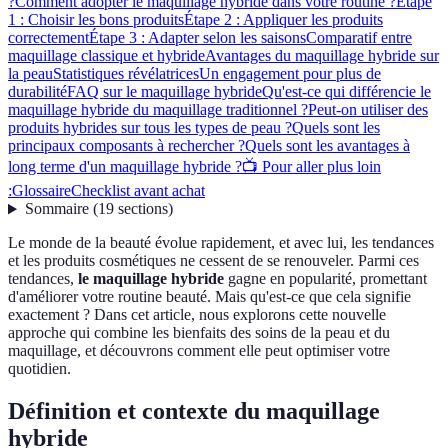
?
Comment adopter le maquillage hybride dans votre routine ?
Étape
1 : Choisir les bons produits
Étape 2 : Appliquer les produits
correctement
Étape 3 : Adapter selon les saisons
Comparatif entre
maquillage classique et hybride
Avantages du maquillage hybride sur
la peau
Statistiques révélatrices
Un engagement pour plus de
durabilité
FAQ sur le maquillage hybride
Qu'est-ce qui différencie le
maquillage hybride du maquillage traditionnel ?
Peut-on utiliser des
produits hybrides sur tous les types de peau ?
Quels sont les
principaux composants à rechercher ?
Quels sont les avantages à
long terme d'un maquillage hybride ?
📺 Pour aller plus loin
:
Glossaire
Checklist avant achat
Sommaire
(
19
sections
)
Le monde de la beauté évolue rapidement, et avec lui, les tendances
et les produits cosmétiques ne cessent de se renouveler. Parmi ces
tendances,
le maquillage hybride
gagne en popularité, promettant
d'améliorer votre routine beauté. Mais qu'est-ce que cela signifie
exactement ? Dans cet article, nous explorons cette nouvelle
approche qui combine les bienfaits des soins de la peau et du
maquillage, et découvrons comment elle peut optimiser votre
quotidien.
Définition et contexte du maquillage
hybride