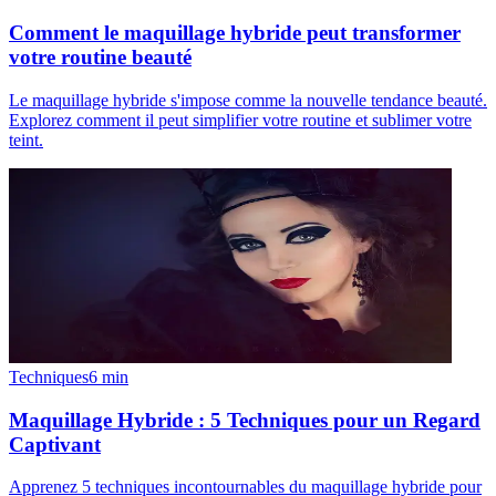
Comment le maquillage hybride peut transformer
votre routine beauté
Le maquillage hybride s'impose comme la nouvelle tendance beauté.
Explorez comment il peut simplifier votre routine et sublimer votre
teint.
Techniques
6
min
Maquillage Hybride : 5 Techniques pour un Regard
Captivant
Apprenez 5 techniques incontournables du maquillage hybride pour