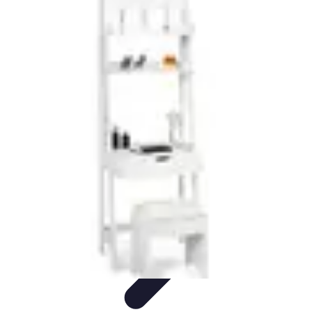
Maquillage Hybride
Choix des produits
Techniques et Astuces
Conseils et Astuces
Astuces
et Conseils
Conseils et astuces
Maquillage Hybride