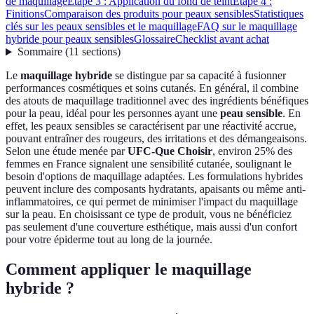
de maquillage
Étape 3 : Application du fond de teint
Étape 4 :
Finitions
Comparaison des produits pour peaux sensibles
Statistiques
clés sur les peaux sensibles et le maquillage
FAQ sur le maquillage
hybride pour peaux sensibles
Glossaire
Checklist avant achat
Sommaire
(
11
sections
)
Le
maquillage hybride
se distingue par sa capacité à fusionner
performances cosmétiques et soins cutanés. En général, il combine
des atouts de maquillage traditionnel avec des ingrédients bénéfiques
pour la peau, idéal pour les personnes ayant une
peau sensible
. En
effet, les peaux sensibles se caractérisent par une réactivité accrue,
pouvant entraîner des rougeurs, des irritations et des démangeaisons.
Selon une étude menée par
UFC-Que Choisir
, environ 25% des
femmes en France signalent une sensibilité cutanée, soulignant le
besoin d'options de maquillage adaptées. Les formulations hybrides
peuvent inclure des composants hydratants, apaisants ou même anti-
inflammatoires, ce qui permet de minimiser l'impact du maquillage
sur la peau. En choisissant ce type de produit, vous ne bénéficiez
pas seulement d'une couverture esthétique, mais aussi d'un confort
pour votre épiderme tout au long de la journée.
Comment appliquer le maquillage
hybride ?