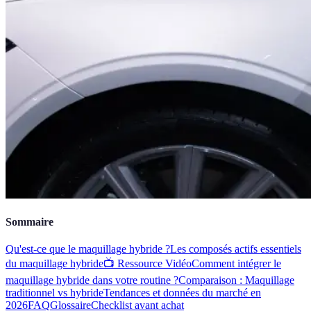
Sommaire
Qu'est-ce que le maquillage hybride ?
Les composés actifs essentiels
du maquillage hybride
📺 Ressource Vidéo
Comment intégrer le
maquillage hybride dans votre routine ?
Comparaison : Maquillage
traditionnel vs hybride
Tendances et données du marché en
2026
FAQ
Glossaire
Checklist avant achat