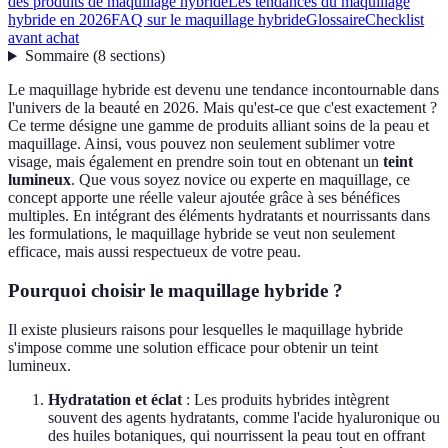
des produits de maquillage hybride
Les tendances du maquillage
hybride en 2026
FAQ sur le maquillage hybride
Glossaire
Checklist
avant achat
Sommaire
(
8
sections
)
Le maquillage hybride est devenu une tendance incontournable dans
l'univers de la beauté en 2026. Mais qu'est-ce que c'est exactement ?
Ce terme désigne une gamme de produits alliant soins de la peau et
maquillage. Ainsi, vous pouvez non seulement sublimer votre
visage, mais également en prendre soin tout en obtenant un
teint
lumineux
. Que vous soyez novice ou experte en maquillage, ce
concept apporte une réelle valeur ajoutée grâce à ses bénéfices
multiples. En intégrant des éléments hydratants et nourrissants dans
les formulations, le maquillage hybride se veut non seulement
efficace, mais aussi respectueux de votre peau.
Pourquoi choisir le maquillage hybride ?
Il existe plusieurs raisons pour lesquelles le maquillage hybride
s'impose comme une solution efficace pour obtenir un teint
lumineux.
Hydratation et éclat
: Les produits hybrides intègrent
souvent des agents hydratants, comme l'acide hyaluronique ou
des huiles botaniques, qui nourrissent la peau tout en offrant