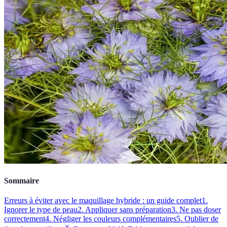
Sommaire
Erreurs à éviter avec le maquillage hybride : un guide complet
1.
Ignorer le type de peau
2. Appliquer sans préparation
3. Ne pas doser
correctement
4. Négliger les couleurs complémentaires
5. Oublier de