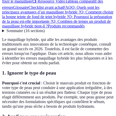
fixer le maquillage
📺 Ressource Vidéo
Tableau comparatif des
erreurs
Glossaire
Checklist avant achat
FAQ
Q: Quels sont les
principaux avantages d’un maquillage hybride ?
Q: Comment choisir
la bonne teinte de fond de teint hybride ?
Q: Pourquoi la préparation
de la peau est-elle importante ?
Q: Combien de temps un produit de
maquillage hybride tient-il ?
Produits recommandés
Sommaire
(
16
sections
)
Le maquillage hybride, qui allie les avantages des produits
traditionnels aux innovations de la technologie cosmétique, connaît
un grand succès en 2026. Toutefois, il est facile de commettre des
erreurs lorsqu'on l'applique. Dans cet article, nous allons vous aider
à identifier les erreurs maquillage hybride les plus fréquentes et à les
éviter pour obtenir un rendu parfait.
1. Ignorer le type de peau
Pourquoi c'est crucial
: Choisir le mauvais produit en fonction de
votre type de peau peut conduire à une application irrégulière, à des
tensions cutanées ou à un résultat peu flatteur. Chaque type de peau
réagit différemment aux produits. Par exemple, une peau grasse peut
nécessiter des formulations spécifiques qui contrôlent le sébum,
tandis qu'une peau sèche a besoin de produits hydratants.