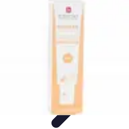
Maquillage Hybride
Choix des produits
Techniques et Astuces
Conseils et Astuces
Astuces
et Conseils
Conseils et astuces
Maquillage Hybride