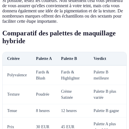
Si possible, testez les couleurs. Non seulement cela vous permettra
de vous assurer qu'elles conviennent à votre teint, mais cela vous
donnera également une idée de la pigmentation et de la texture. De
nombreuses marques offrent des échantillons ou des sextants pour
faciliter cette étape importante.
Comparatif des palettes de maquillage
hybride
Critère
Palette A
Palette B
Verdict
Fards &
Fards &
Palette B
Polyvalence
Blush
Highlighter
meilleure
Crème
Palette B plus
Texture
Poudrée
Satinée
variée
Tenue
8 heures
12 heures
Palette B gagne
Palette A plus
Prix
30 EUR
45 EUR