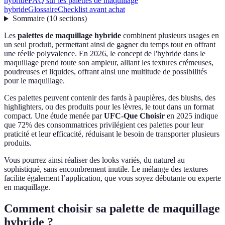
hybride
FAQ sur les palettes de maquillage
hybride
Glossaire
Checklist avant achat
Sommaire
(
10
sections
)
Les
palettes de maquillage hybride
combinent plusieurs usages en
un seul produit, permettant ainsi de gagner du temps tout en offrant
une réelle polyvalence. En 2026, le concept de l'hybride dans le
maquillage prend toute son ampleur, alliant les textures crémeuses,
poudreuses et liquides, offrant ainsi une multitude de possibilités
pour le maquillage.
Ces palettes peuvent contenir des fards à paupières, des blushs, des
highlighters, ou des produits pour les lèvres, le tout dans un format
compact. Une étude menée par
UFC-Que Choisir
en 2025 indique
que 72% des consommatrices privilégient ces palettes pour leur
praticité et leur efficacité, réduisant le besoin de transporter plusieurs
produits.
Vous pourrez ainsi réaliser des looks variés, du naturel au
sophistiqué, sans encombrement inutile. Le mélange des textures
facilite également l’application, que vous soyez débutante ou experte
en maquillage.
Comment choisir sa palette de maquillage
hybride ?