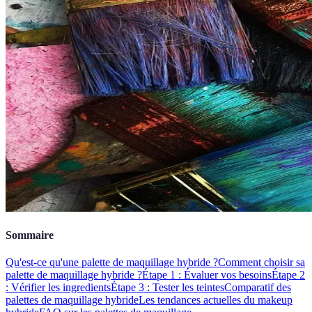
Sommaire
Qu'est-ce qu'une palette de maquillage hybride ?
Comment choisir sa
palette de maquillage hybride ?
Étape 1 : Évaluer vos besoins
Étape 2
: Vérifier les ingredients
Étape 3 : Tester les teintes
Comparatif des
palettes de maquillage hybride
Les tendances actuelles du makeup