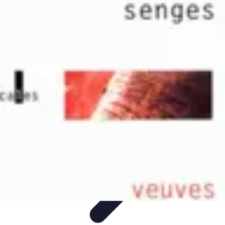
Maquillage Hybride
Choix des produits
Techniques et Astuces
Conseils et Astuces
Astuces
et Conseils
Conseils et astuces
Maquillage Hybride