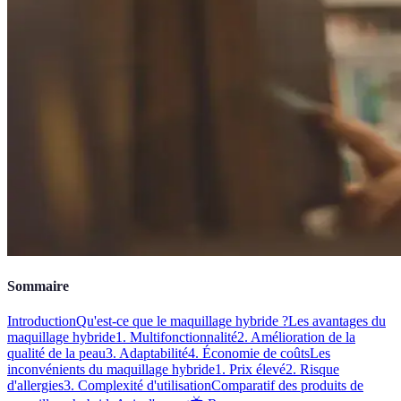
Sommaire
Introduction
Qu'est-ce que le maquillage hybride ?
Les avantages du
maquillage hybride
1. Multifonctionnalité
2. Amélioration de la
qualité de la peau
3. Adaptabilité
4. Économie de coûts
Les
inconvénients du maquillage hybride
1. Prix élevé
2. Risque
d'allergies
3. Complexité d'utilisation
Comparatif des produits de