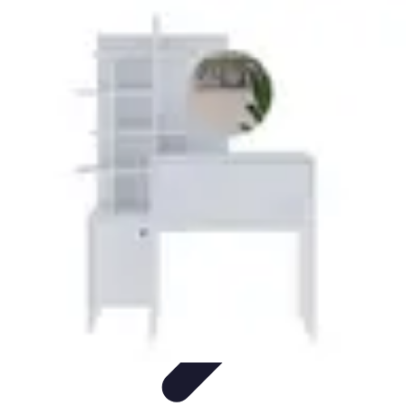
Maquillage Hybride
Choix des produits
Techniques et Astuces
Conseils et Astuces
Astuces
et Conseils
Conseils et astuces
Maquillage Hybride