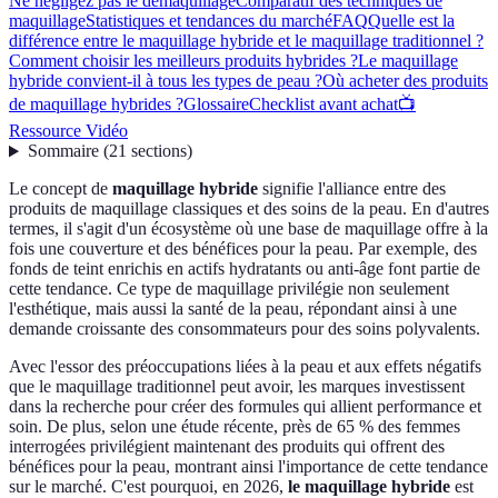
Ne négligez pas le démaquillage
Comparatif des techniques de
maquillage
Statistiques et tendances du marché
FAQ
Quelle est la
différence entre le maquillage hybride et le maquillage traditionnel ?
Comment choisir les meilleurs produits hybrides ?
Le maquillage
hybride convient-il à tous les types de peau ?
Où acheter des produits
de maquillage hybrides ?
Glossaire
Checklist avant achat
📺
Ressource Vidéo
Sommaire
(
21
sections
)
Le concept de
maquillage hybride
signifie l'alliance entre des
produits de maquillage classiques et des soins de la peau. En d'autres
termes, il s'agit d'un écosystème où une base de maquillage offre à la
fois une couverture et des bénéfices pour la peau. Par exemple, des
fonds de teint enrichis en actifs hydratants ou anti-âge font partie de
cette tendance. Ce type de maquillage privilégie non seulement
l'esthétique, mais aussi la santé de la peau, répondant ainsi à une
demande croissante des consommateurs pour des soins polyvalents.
Avec l'essor des préoccupations liées à la peau et aux effets négatifs
que le maquillage traditionnel peut avoir, les marques investissent
dans la recherche pour créer des formules qui allient performance et
soin. De plus, selon une étude récente, près de 65 % des femmes
interrogées privilégient maintenant des produits qui offrent des
bénéfices pour la peau, montrant ainsi l'importance de cette tendance
sur le marché. C'est pourquoi, en 2026,
le maquillage hybride
est