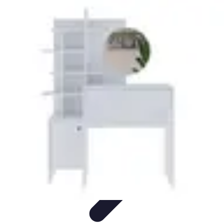
Maquillage Hybride
Choix des produits
Techniques et Astuces
Conseils et Astuces
Astuces
et Conseils
Conseils et astuces
Maquillage Hybride