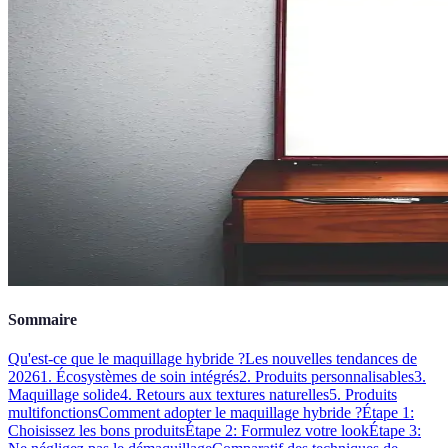
Sommaire
Qu'est-ce que le maquillage hybride ?
Les nouvelles tendances de
2026
1. Écosystèmes de soin intégrés
2. Produits personnalisables
3.
Maquillage solide
4. Retours aux textures naturelles
5. Produits
multifonctions
Comment adopter le maquillage hybride ?
Étape 1:
Choisissez les bons produits
Étape 2: Formulez votre look
Étape 3: