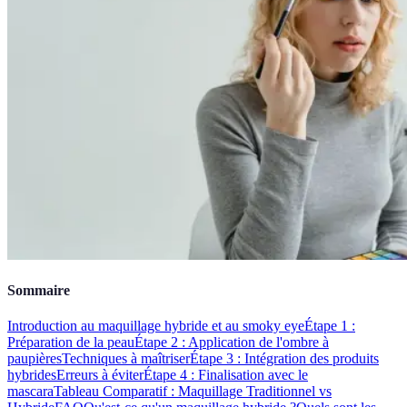
Sommaire
Introduction au maquillage hybride et au smoky eye
Étape 1 :
Préparation de la peau
Étape 2 : Application de l'ombre à
paupières
Techniques à maîtriser
Étape 3 : Intégration des produits
hybrides
Erreurs à éviter
Étape 4 : Finalisation avec le
mascara
Tableau Comparatif : Maquillage Traditionnel vs