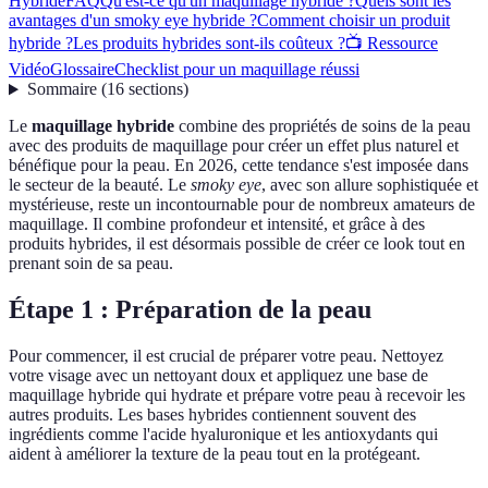
Hybride
FAQ
Qu'est-ce qu'un maquillage hybride ?
Quels sont les
avantages d'un smoky eye hybride ?
Comment choisir un produit
hybride ?
Les produits hybrides sont-ils coûteux ?
📺 Ressource
Vidéo
Glossaire
Checklist pour un maquillage réussi
Sommaire
(
16
sections
)
Le
maquillage hybride
combine des propriétés de soins de la peau
avec des produits de maquillage pour créer un effet plus naturel et
bénéfique pour la peau. En 2026, cette tendance s'est imposée dans
le secteur de la beauté. Le
smoky eye
, avec son allure sophistiquée et
mystérieuse, reste un incontournable pour de nombreux amateurs de
maquillage. Il combine profondeur et intensité, et grâce à des
produits hybrides, il est désormais possible de créer ce look tout en
prenant soin de sa peau.
Étape 1 : Préparation de la peau
Pour commencer, il est crucial de préparer votre peau. Nettoyez
votre visage avec un nettoyant doux et appliquez une base de
maquillage hybride qui hydrate et prépare votre peau à recevoir les
autres produits. Les bases hybrides contiennent souvent des
ingrédients comme l'acide hyaluronique et les antioxydants qui
aident à améliorer la texture de la peau tout en la protégeant.